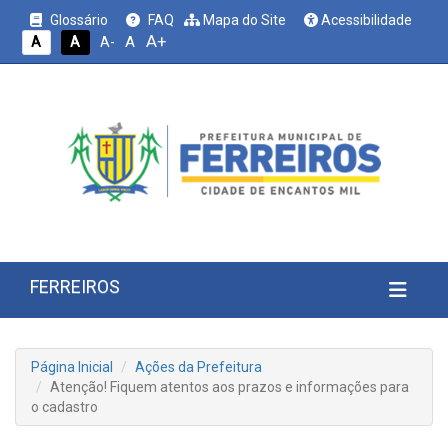
Glossário
FAQ
Mapa do Site
Acessibilidade
A+
A
A
A
A-
FERREIROS
Página Inicial
Ações da Prefeitura
Atenção! Fiquem atentos aos prazos e informações para
o cadastro