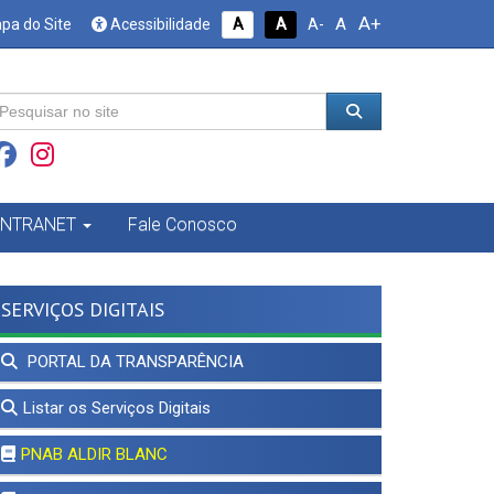
A+
A
pa do Site
Acessibilidade
A
A
A-
INTRANET
Fale Conosco
SERVIÇOS DIGITAIS
PORTAL DA TRANSPARÊNCIA
Listar os Serviços Digitais
PNAB ALDIR BLANC