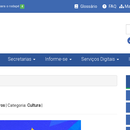
Glossário
FAQ
Ma
 para o rodapé
4
Secretarias
Informe-se
Serviços Digitais
ros
| Categoria:
Cultura
|