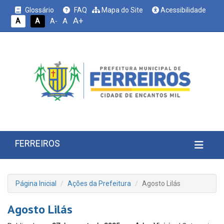
Glossário
FAQ
Mapa do Site
Acessibilidade
A+
A
A
A
A-
FERREIROS
Página Inicial
Ações da Prefeitura
Agosto Lilás
Agosto Lilás