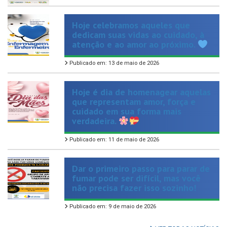
Hoje celebramos aqueles que
dedicam suas vidas ao cuidado, à
atenção e ao amor ao próximo.
Publicado em: 13 de maio de 2026
Hoje é dia de homenagear aquelas
que representam amor, força e
cuidado em sua forma mais
verdadeira.
Publicado em: 11 de maio de 2026
Dar o primeiro passo para parar de
fumar pode ser difícil, mas você
não precisa fazer isso sozinho!
Publicado em: 9 de maio de 2026
VER TODAS NOTÍCIAS