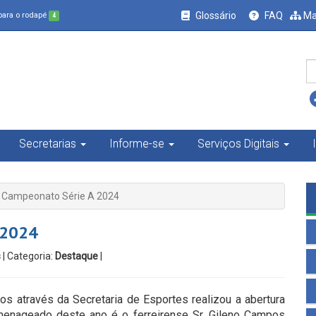
Glossário
FAQ
Ma
 para o rodapé
4
Secretarias
Informe-se
Serviços Digitais
o Campeonato Série A 2024
 2024
s
| Categoria:
Destaque
|
os através da Secretaria de Esportes realizou a abertura
menageado deste ano é o ferreirense Sr. Gileno Campos