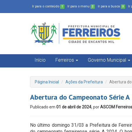
Ir para o conteúdo
Ir para o menu
Ir para a busca
Ir
1
2
3
Início
Ferreiros
Governo Municipal
Página Inicial
Ações da Prefeitura
Abertura d
Abertura do Campeonato Série A
Publicado em
01 de abril de 2024
, por
ASCOM Ferreiro
No último domingo 31/03 a Prefeitura de Ferreir
do campeonato ferreirense série A 2024. O ho