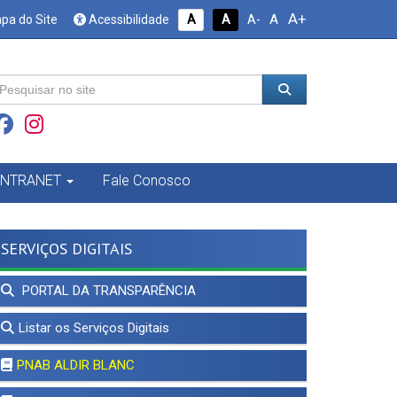
A+
A
pa do Site
Acessibilidade
A
A
A-
INTRANET
Fale Conosco
SERVIÇOS DIGITAIS
PORTAL DA TRANSPARÊNCIA
Listar os Serviços Digitais
PNAB ALDIR BLANC