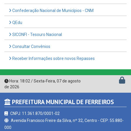
QEdu
SICONFI - Tesouro Nacional
Consultar Convênios
Receber Informações sobre novos Repasses
Hora:
18:02
/
Sexta-Feira
,
07 de agosto
de 2026
PREFEITURA MUNICIPAL DE FERREIROS
CNPJ: 11.361.870/0001-02
Avenida Francisco Freire da Silva, nº 32, Centro - CEP: 55.880-
000
Horário de atendimento: de Segunda à Sexta, a partir das
07:00hs às 13:00hs (exceto nos feriados)