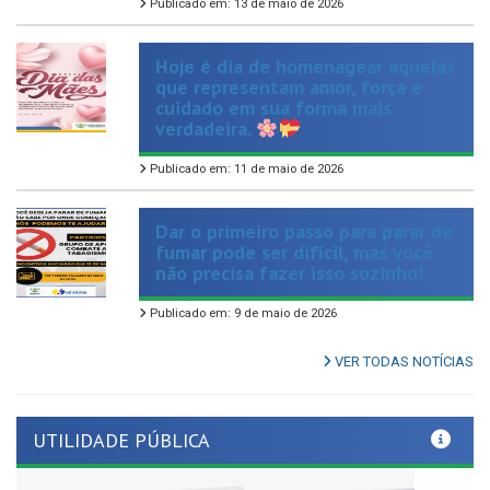
Hoje é dia de homenagear aquelas
que representam amor, força e
cuidado em sua forma mais
verdadeira.
Publicado em: 11 de maio de 2026
Dar o primeiro passo para parar de
fumar pode ser difícil, mas você
não precisa fazer isso sozinho!
Publicado em: 9 de maio de 2026
VER TODAS NOTÍCIAS
UTILIDADE PÚBLICA