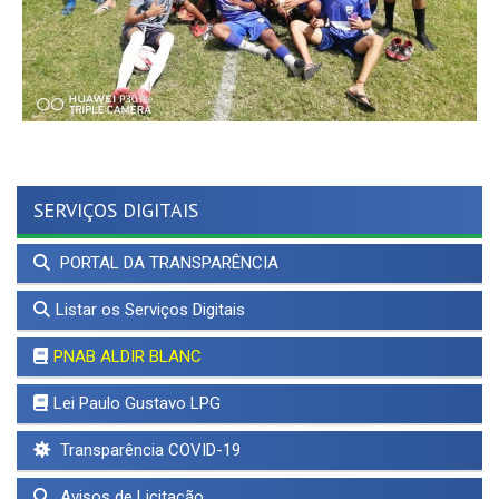
SERVIÇOS DIGITAIS
PORTAL DA TRANSPARÊNCIA
Listar os Serviços Digitais
PNAB ALDIR BLANC
Lei Paulo Gustavo LPG
Transparência COVID-19
Avisos de Licitação