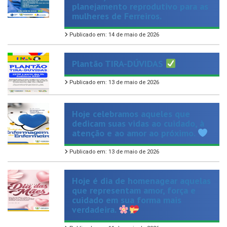
planejamento reprodutivo para as
mulheres de Ferreiros.
Publicado em: 14 de maio de 2026
Plantão TIRA-DÚVIDAS
Publicado em: 13 de maio de 2026
Hoje celebramos aqueles que
dedicam suas vidas ao cuidado, à
atenção e ao amor ao próximo.
Publicado em: 13 de maio de 2026
Hoje é dia de homenagear aquelas
que representam amor, força e
cuidado em sua forma mais
verdadeira.