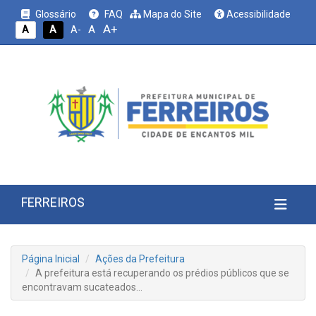
Glossário
FAQ
Mapa do Site
Acessibilidade
A+
A
A
A
A-
FERREIROS
Página Inicial
Ações da Prefeitura
A prefeitura está recuperando os prédios públicos que se
encontravam sucateados…