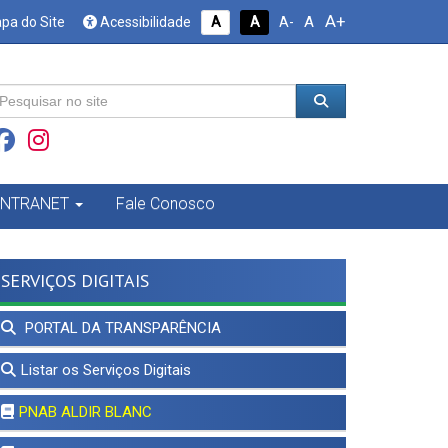
A+
A
pa do Site
Acessibilidade
A
A
A-
INTRANET
Fale Conosco
SERVIÇOS DIGITAIS
PORTAL DA TRANSPARÊNCIA
Listar os Serviços Digitais
PNAB ALDIR BLANC