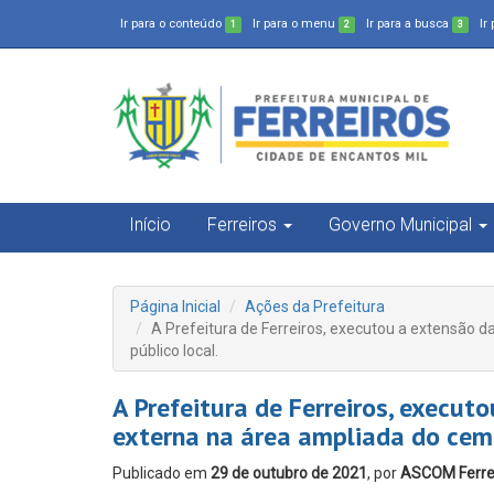
Ir para o conteúdo
Ir para o menu
Ir para a busca
Ir
1
2
3
Início
Ferreiros
Governo Municipal
Página Inicial
Ações da Prefeitura
A Prefeitura de Ferreiros, executou a extensão d
público local.
A Prefeitura de Ferreiros, execut
externa na área ampliada do cemit
Publicado em
29 de outubro de 2021
, por
ASCOM Ferre