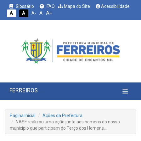
Glossário
FAQ
Mapa do Site
Acessibilidade
A+
A
A
A
A-
FERREIROS
Página Inicial
Ações da Prefeitura
NASF realizou uma ação junto aos homens do nosso
município que participam do Terço dos Homens…