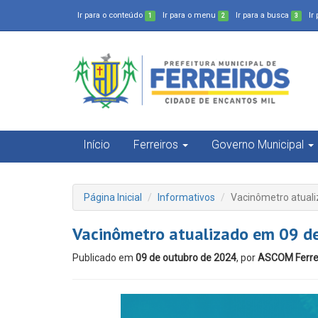
Ir para o conteúdo
Ir para o menu
Ir para a busca
Ir
1
2
3
Início
Ferreiros
Governo Municipal
Página Inicial
Informativos
Vacinômetro atual
Vacinômetro atualizado em 09 d
Publicado em
09 de outubro de 2024
, por
ASCOM Ferre