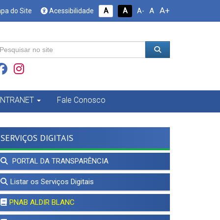
A+
A
pa do Site
Acessibilidade
A
A
A-
INTRANET
Fale Conosco
SERVIÇOS DIGITAIS
PORTAL DA TRANSPARÊNCIA
Listar os Serviços Digitais
PNAB ALDIR BLANC