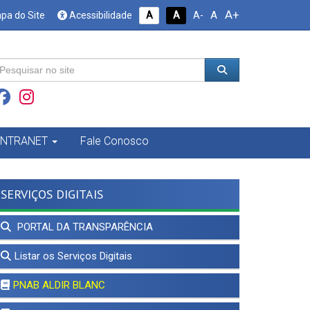
A+
A
pa do Site
Acessibilidade
A
A
A-
INTRANET
Fale Conosco
SERVIÇOS DIGITAIS
PORTAL DA TRANSPARÊNCIA
Listar os Serviços Digitais
PNAB ALDIR BLANC