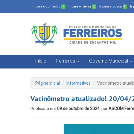
Ir para o conteúdo
Ir para o menu
Ir para a busca
Ir
1
2
3
Início
Ferreiros
Governo Municipal
Página Inicial
Informativos
Vacinômetro atual
Vacinômetro atualizado! 20/04
Publicado em
09 de outubro de 2024
, por
ASCOM Ferre