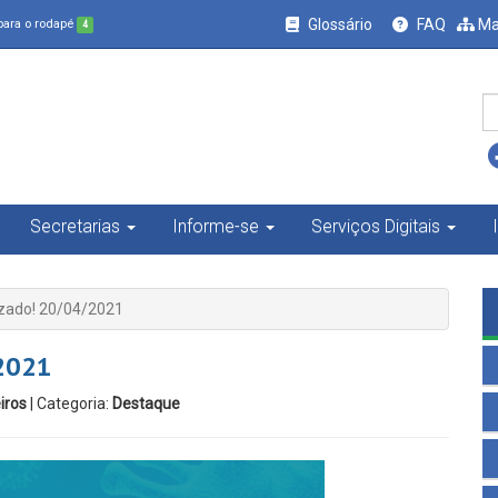
Glossário
FAQ
Ma
 para o rodapé
4
Secretarias
Informe-se
Serviços Digitais
izado! 20/04/2021
/2021
iros
| Categoria:
Destaque