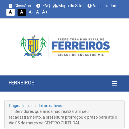
Glossário
FAQ
Mapa do Site
Acessibilidade
A+
A
A
A
A-
FERREIROS
Página Inicial
Informativos
Servidores que ainda não realizaram seu
recadastramento, a prefeitura prorrogou o prazo para até o
dia 05 de março no CENTRO CULTURAL.