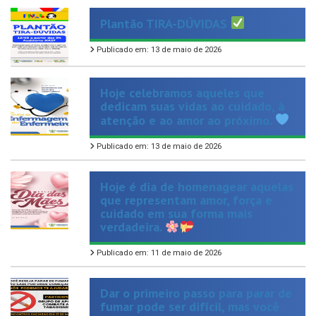
Publicado em: 13 de maio de 2026
Hoje celebramos aqueles que
dedicam suas vidas ao cuidado, à
atenção e ao amor ao próximo.
Publicado em: 13 de maio de 2026
Hoje é dia de homenagear aquelas
que representam amor, força e
cuidado em sua forma mais
verdadeira.
Publicado em: 11 de maio de 2026
Dar o primeiro passo para parar de
fumar pode ser difícil, mas você
não precisa fazer isso sozinho!