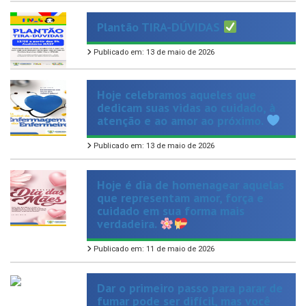
Plantão TIRA-DÚVIDAS
Publicado em: 13 de maio de 2026
Hoje celebramos aqueles que
dedicam suas vidas ao cuidado, à
atenção e ao amor ao próximo.
Publicado em: 13 de maio de 2026
Hoje é dia de homenagear aquelas
que representam amor, força e
cuidado em sua forma mais
verdadeira.
Publicado em: 11 de maio de 2026
Dar o primeiro passo para parar de
fumar pode ser difícil, mas você
não precisa fazer isso sozinho!