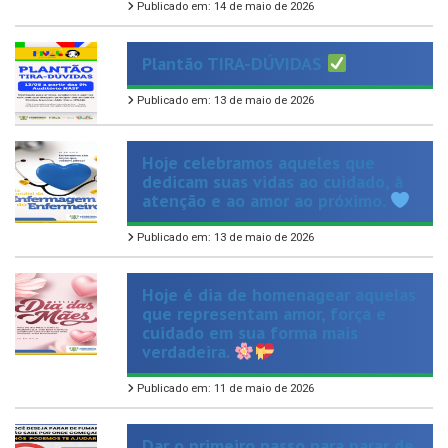
Plantão TIRA-DÚVIDAS
Publicado em: 13 de maio de 2026
Hoje celebramos aqueles que
dedicam suas vidas ao cuidado, à
atenção e ao amor ao próximo.
Publicado em: 13 de maio de 2026
Hoje é dia de homenagear aquelas
que representam amor, força e
cuidado em sua forma mais
verdadeira.
Publicado em: 11 de maio de 2026
Dar o primeiro passo para parar de
fumar pode ser difícil, mas você
não precisa fazer isso sozinho!