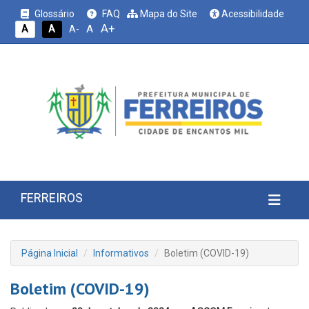
Glossário
FAQ
Mapa do Site
Acessibilidade
A+
A
A
A
A-
FERREIROS
Página Inicial
Informativos
Boletim (COVID-19)
Boletim (COVID-19)