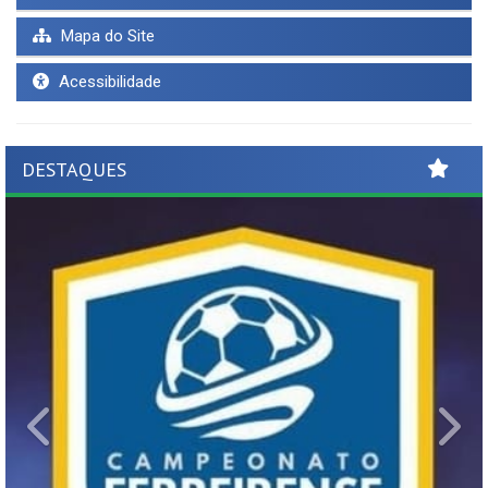
Mapa do Site
Acessibilidade
DESTAQUES
Previous
Ne