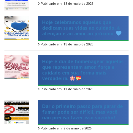
Hoje celebramos aqueles que
dedicam suas vidas ao cuidado, à
atenção e ao amor ao próximo.
Publicado em: 13 de maio de 2026
Hoje é dia de homenagear aquelas
que representam amor, força e
cuidado em sua forma mais
verdadeira.
Publicado em: 11 de maio de 2026
Dar o primeiro passo para parar de
fumar pode ser difícil, mas você
não precisa fazer isso sozinho!
Publicado em: 9 de maio de 2026
VER TODAS NOTÍCIAS