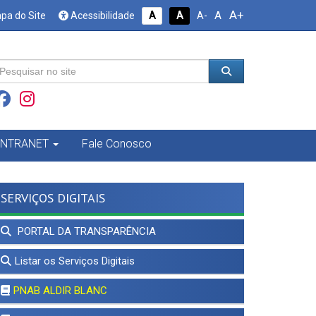
A+
A
pa do Site
Acessibilidade
A
A
A-
INTRANET
Fale Conosco
SERVIÇOS DIGITAIS
PORTAL DA TRANSPARÊNCIA
Listar os Serviços Digitais
PNAB ALDIR BLANC