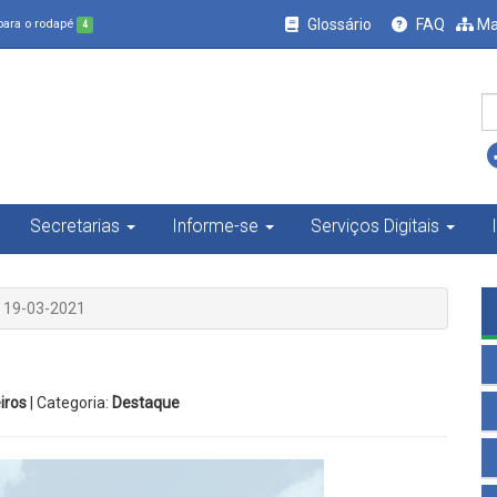
Glossário
FAQ
Ma
 para o rodapé
4
Secretarias
Informe-se
Serviços Digitais
) 19-03-2021
iros
| Categoria:
Destaque