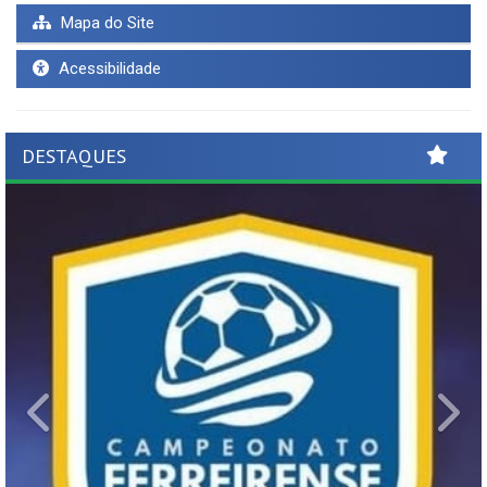
Mapa do Site
Acessibilidade
DESTAQUES
Previous
Ne