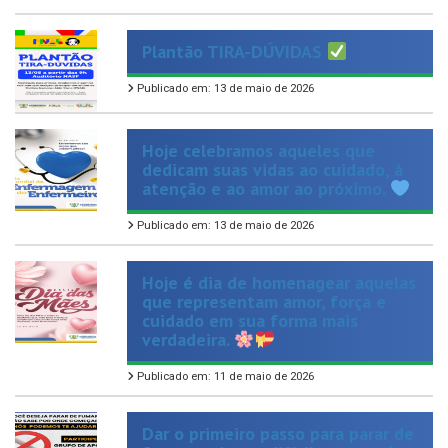
Plantão TIRA-DÚVIDAS
Publicado em: 13 de maio de 2026
Hoje celebramos aqueles que
dedicam suas vidas ao cuidado, à
atenção e ao amor ao próximo.
Publicado em: 13 de maio de 2026
Hoje é dia de homenagear aquelas
que representam amor, força e
cuidado em sua forma mais
verdadeira.
Publicado em: 11 de maio de 2026
Dar o primeiro passo para parar de
fumar pode ser difícil, mas você
não precisa fazer isso sozinho!