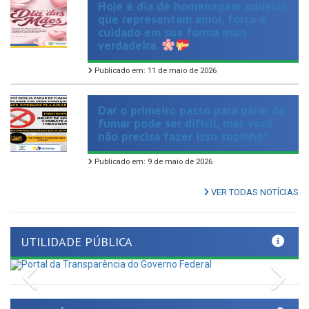
cuidado em sua forma mais
verdadeira.
Publicado em: 11 de maio de 2026
Dar o primeiro passo para parar de
fumar pode ser difícil, mas você
não precisa fazer isso sozinho!
Publicado em: 9 de maio de 2026
VER TODAS NOTÍCIAS
UTILIDADE PÚBLICA
Previous
Nex
LINKS ÚTEIS