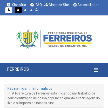
Glossário
FAQ
Mapa do Site
Acessibilidade
A+
A
A
A
A-
FERREIROS
Página Inicial
Informativos
A Prefeitura de Ferreiros está iniciando um trabalho de
conscientização de nossa população quanto à reciclagem do
lixo e a limpeza de nossas ruas.