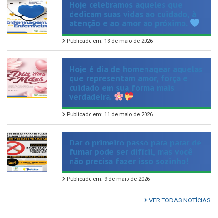
atenção e ao amor ao próximo.
Publicado em: 13 de maio de 2026
Hoje é dia de homenagear aquelas
que representam amor, força e
cuidado em sua forma mais
verdadeira.
Publicado em: 11 de maio de 2026
Dar o primeiro passo para parar de
fumar pode ser difícil, mas você
não precisa fazer isso sozinho!
Publicado em: 9 de maio de 2026
VER TODAS NOTÍCIAS
UTILIDADE PÚBLICA