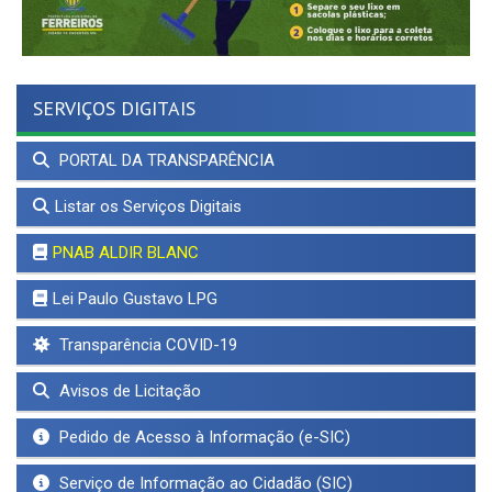
SERVIÇOS DIGITAIS
PORTAL DA TRANSPARÊNCIA
Listar os Serviços Digitais
PNAB ALDIR BLANC
Lei Paulo Gustavo LPG
Transparência COVID-19
Avisos de Licitação
Pedido de Acesso à Informação (e-SIC)
Serviço de Informação ao Cidadão (SIC)