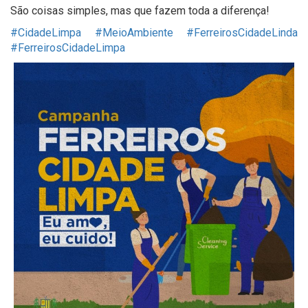
São coisas simples, mas que fazem toda a diferença!
#CidadeLimpa
#MeioAmbiente
#FerreirosCidadeLinda
#FerreirosCidadeLimpa