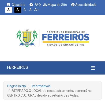
Glossário
FAQ
Mapa do Site
Acessibilidade
A+
A
A
A
A-
FERREIROS
Página Inicial
Informativos
ALTERADO O LOCAL do recadastramento, ocorrerá no
CENTRO CULTURAL devido ao retorno das Aulas.