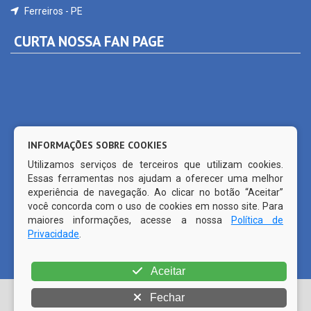
CURTA NOSSA FAN PAGE
INFORMAÇÕES SOBRE COOKIES
Utilizamos serviços de terceiros que utilizam cookies.
Essas ferramentas nos ajudam a oferecer uma melhor
experiência de navegação. Ao clicar no botão “Aceitar”
você concorda com o uso de cookies em nosso site. Para
maiores informações, acesse a nossa
Política de
Privacidade
.
© Copyright 2026 Prefeitura Municipal de Ferreiros | Todos os
Aceitar
direitos reservados | | CMS código aberto WordPress |
Fechar
Desenvolvido por
PRODATTA (81) 99515-1491