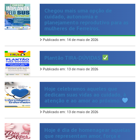
cuidado, autonomia e
planejamento reprodutivo para as
mulheres de Ferreiros.
Publicado em: 14 de maio de 2026
Plantão TIRA-DÚVIDAS
Publicado em: 13 de maio de 2026
Hoje celebramos aqueles que
dedicam suas vidas ao cuidado, à
atenção e ao amor ao próximo.
Publicado em: 13 de maio de 2026
Hoje é dia de homenagear aquelas
que representam amor, força e
cuidado em sua forma mais
verdadeira.