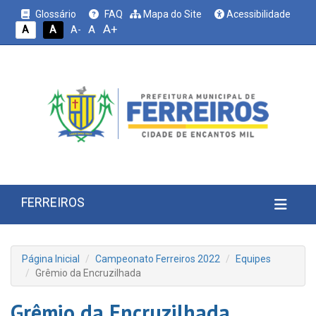
Glossário
FAQ
Mapa do Site
Acessibilidade
A+
A
A
A
A-
FERREIROS
Página Inicial
Campeonato Ferreiros 2022
Equipes
Grêmio da Encruzilhada
Grêmio da Encruzilhada