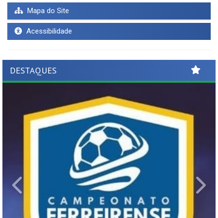
Mapa do Site
Acessibilidade
DESTAQUES
Previous
Ne