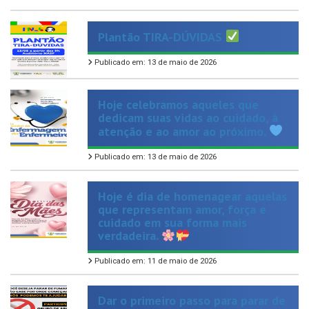
Plantão TIRA-DÚVIDAS
Publicado em: 13 de maio de 2026
Hoje celebramos aqueles que
dedicam suas vidas ao cuidado, à
atenção e ao amor ao próximo.
Publicado em: 13 de maio de 2026
Hoje é dia de homenagear aquelas
que representam amor, força e
cuidado em sua forma mais
verdadeira.
Publicado em: 11 de maio de 2026
Dar o primeiro passo para parar de
fumar pode ser difícil, mas você
não precisa fazer isso sozinho!