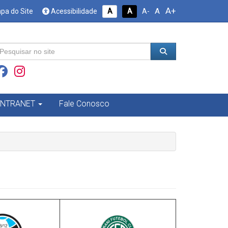
A+
A
pa do Site
Acessibilidade
A
A
A-
INTRANET
Fale Conosco