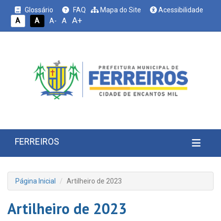
Glossário
FAQ
Mapa do Site
Acessibilidade
A+
A
A
A
A-
FERREIROS
Página Inicial
Artilheiro de 2023
Artilheiro de 2023