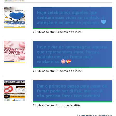
Hoje celebramos aqueles que
dedicam suas vidas ao cuidado, à
atenção e ao amor ao próximo.
Publicado em: 13 de maio de 2026
Hoje é dia de homenagear aquelas
que representam amor, força e
cuidado em sua forma mais
verdadeira.
Publicado em: 11 de maio de 2026
Dar o primeiro passo para parar de
fumar pode ser difícil, mas você
não precisa fazer isso sozinho!
Publicado em: 9 de maio de 2026
VER TODAS NOTÍCIAS