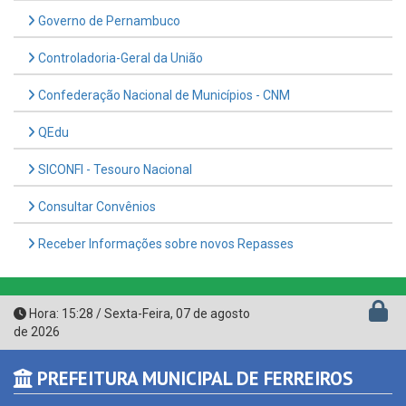
Controladoria-Geral da União
Confederação Nacional de Municípios - CNM
QEdu
SICONFI - Tesouro Nacional
Consultar Convênios
Receber Informações sobre novos Repasses
Hora:
15:28
/
Sexta-Feira
,
07 de agosto
de 2026
PREFEITURA MUNICIPAL DE FERREIROS
CNPJ: 11.361.870/0001-02
Avenida Francisco Freire da Silva, nº 32, Centro - CEP: 55.880-