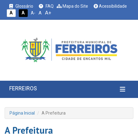
Glossário
FAQ
Mapa do Site
Acessibilidade
A+
A
A
A
A-
FERREIROS
Página Inicial
A Prefeitura
A Prefeitura