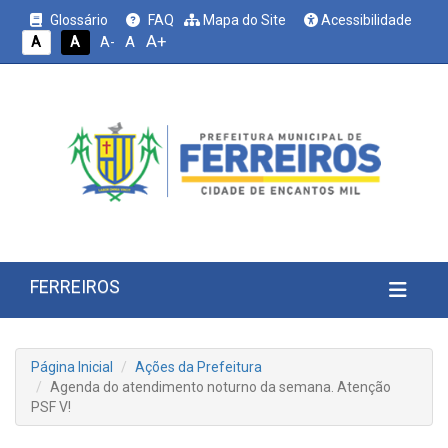
Glossário
FAQ
Mapa do Site
Acessibilidade
A+
A
A
A
A-
FERREIROS
Página Inicial
Ações da Prefeitura
Agenda do atendimento noturno da semana. Atenção
PSF V!